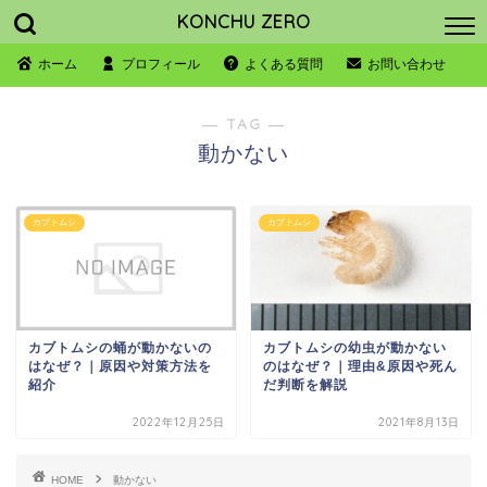
KONCHU ZERO
ホーム
プロフィール
よくある質問
お問い合わせ
― TAG ―
動かない
カブトムシ
カブトムシ
カブトムシの蛹が動かないの
カブトムシの幼虫が動かない
はなぜ？｜原因や対策方法を
のはなぜ？｜理由&原因や死ん
紹介
だ判断を解説
2022年12月25日
2021年8月13日
HOME
動かない