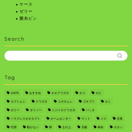
ケース
ゼリー
菌糸ビン
Search
Tag
100均
おすすめ
オオクワガタ
オス
カビ
カブトムシ
クワガタ
コガネムシ
ゴキブリ
セミ
ゼリー
ダイソー
ニジイロクワガタ
バッタ
ヘラクレスオオカブト
ホームセンター
マット
メス
交尾
代用
動かない
卵
土の上
天敵
寿命
小さい