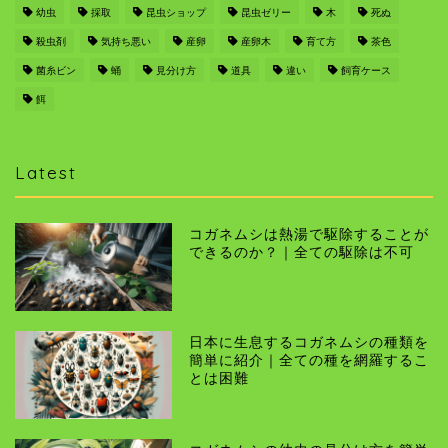
幼虫
採取
昆虫ショップ
昆虫ゼリー
木
死ぬ
殺虫剤
気持ち悪い
産卵
産卵木
育て方
茶色
菌糸ビン
蛹
見分け方
道具
違い
飼育ケース
餌
Latest
コガネムシは熱湯で駆除することが
できるのか？｜全ての駆除は不可
日本に生息するコガネムシの種類を
簡単に紹介｜全ての種を網羅するこ
とは困難