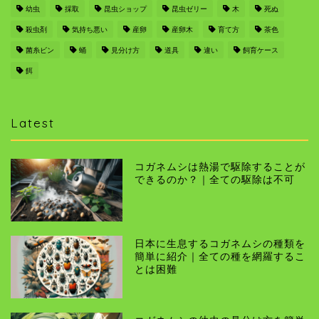
幼虫
採取
昆虫ショップ
昆虫ゼリー
木
死ぬ
殺虫剤
気持ち悪い
産卵
産卵木
育て方
茶色
菌糸ビン
蛹
見分け方
道具
違い
飼育ケース
餌
Latest
コガネムシは熱湯で駆除することが
できるのか？｜全ての駆除は不可
日本に生息するコガネムシの種類を
簡単に紹介｜全ての種を網羅するこ
とは困難