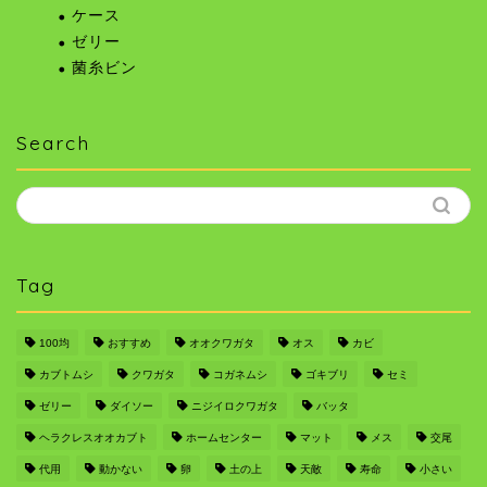
ケース
ゼリー
菌糸ビン
Search
Tag
100均
おすすめ
オオクワガタ
オス
カビ
カブトムシ
クワガタ
コガネムシ
ゴキブリ
セミ
ゼリー
ダイソー
ニジイロクワガタ
バッタ
ヘラクレスオオカブト
ホームセンター
マット
メス
交尾
代用
動かない
卵
土の上
天敵
寿命
小さい