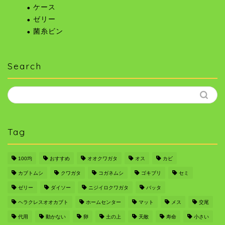
ケース
ゼリー
菌糸ビン
Search
Tag
100均
おすすめ
オオクワガタ
オス
カビ
カブトムシ
クワガタ
コガネムシ
ゴキブリ
セミ
ゼリー
ダイソー
ニジイロクワガタ
バッタ
ヘラクレスオオカブト
ホームセンター
マット
メス
交尾
代用
動かない
卵
土の上
天敵
寿命
小さい