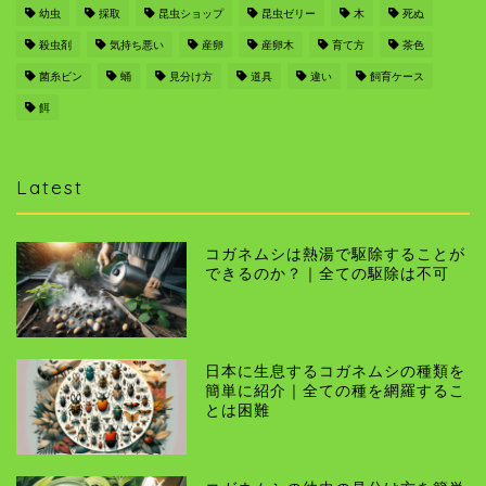
幼虫
採取
昆虫ショップ
昆虫ゼリー
木
死ぬ
殺虫剤
気持ち悪い
産卵
産卵木
育て方
茶色
菌糸ビン
蛹
見分け方
道具
違い
飼育ケース
餌
Latest
コガネムシは熱湯で駆除することが
できるのか？｜全ての駆除は不可
日本に生息するコガネムシの種類を
簡単に紹介｜全ての種を網羅するこ
とは困難