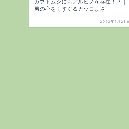
カブトムシにもアルビノが存在！？｜
男の心をくすぐるカッコよさ
2022年7月28