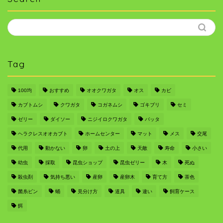
Tag
100均
おすすめ
オオクワガタ
オス
カビ
カブトムシ
クワガタ
コガネムシ
ゴキブリ
セミ
ゼリー
ダイソー
ニジイロクワガタ
バッタ
ヘラクレスオオカブト
ホームセンター
マット
メス
交尾
代用
動かない
卵
土の上
天敵
寿命
小さい
幼虫
採取
昆虫ショップ
昆虫ゼリー
木
死ぬ
殺虫剤
気持ち悪い
産卵
産卵木
育て方
茶色
菌糸ビン
蛹
見分け方
道具
違い
飼育ケース
餌